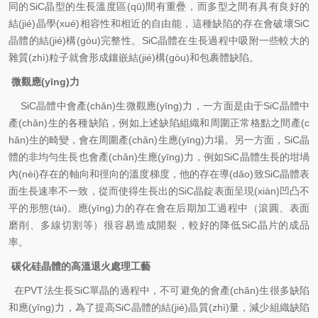
同的
SiC
晶型的生長溫度區(qū)間有重疊，而多型之間有具有良好的
結(jié)晶學(xué)相容性和相近的自由能，這種缺陷的存在會破壞
SiC
晶體的結(jié)構(gòu)完整性。
SiC
晶體在生長過程中吸附一些較大的
雜質(zhì)粒子就會形成鑲嵌結(jié)構(gòu)和包裹體缺陷。
微觀應(yīng)力
SiC
晶體中會產(chǎn)生微觀應(yīng)力，一方面是由于
SiC
晶體中
產(chǎn)生的各種缺陷，例如上述缺陷組織和周圍正常格點之間產(c
hǎn)生的畸變，會在周圍產(chǎn)生應(yīng)力場。另一方面，
SiC
晶
體的非均勻生長也會產(chǎn)生應(yīng)力，例如
SiC
晶體生長的坩堝
內(nèi)存在的軸向和徑向的溫度梯度，他的存在導(dǎo)致
SiC
晶體表
面生長速率不一致，從而使得生長出的
SiC
晶錠表面呈現(xiàn)凹凸不
平的形態(tài)。應(yīng)力的存在會在后期加工過程中（滾圓、表面
磨削、多線切割等）很容易造成開裂，較好
的降低
SiC
晶片的成品
率。
碳化硅晶體的高溫退火處理工藝
在
PVT
法生長
SiC
單晶的過程中，不可避免的會產(chǎn)生很多缺陷
和應(yīng)力，為了提高
SiC
晶體的結(jié)晶質(zhì)量，減少組織缺陷