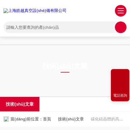
欧美人与牲动交xxxx,99久久婷婷国产综合精品,无码人妻一区二区三区在
线,国产无遮挡裸体免费视频
技術(shù)文章
TECHNICAL ARTICLES
電話咨詢
技術(shù)文章
當(dāng)前位置：
首頁
技術(shù)文章
碳化硅晶體的高溫退火處理