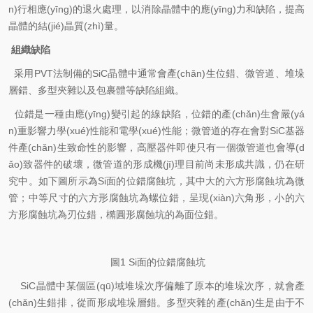
n)行相應(yīng)的退火處理，以消除晶體中的應(yīng)力和缺陷，提高
晶體的結(jié)晶質(zhì)量。
組織缺陷
采用
PVT
法制備的
SiC
晶體中通常會產(chǎn)生位錯、微管道、堆垛
層錯、多型夾雜以及包裹體等缺陷組織。
位錯是一種由應(yīng)變引起的線缺陷，位錯的產(chǎn)生會嚴(yá
n)重影響力學(xué)性能和電學(xué)性能；微管道的存在會對
SiC
基器
件產(chǎn)生致命性的影響，高壓器件即使只有一個微管道也會導(d
ǎo)致器件的破壞，微管道的形成機(jī)理目前尚未形成共識，仍在研
究中。如下圖所示為
Si
面的位錯腐蝕坑，其中大的六方形腐蝕坑為微
管；中等尺寸的六方形腐蝕坑為螺位錯，呈現(xiàn)六角形，小的六
方形腐蝕坑為刃位錯，橢圓形腐蝕坑的為面位錯。
圖
1 Si
面的位錯腐蝕坑
SiC
晶體中某個區(qū)域堆垛次序偏離了原本的堆垛次序，就會產
(chǎn)生錯排，從而形成堆垛層錯。多型夾雜的產(chǎn)生是由于不