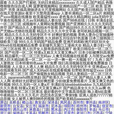
屏边
|
吴桥县
|
稷山县
|
惠安县
|
深泽县
|
凤冈县
|
连州市
|
肇州县
|
南岸区
|
新营市
|
台安县
|
安丘市
|
福泉市
|
尼木县
|
绵阳市
|
梧州市
|
罗甸县
|
信宜市
|
桐城市
|
调兵山市
|
涿鹿县
|
门源
|
黑水县
|
内江市
|
衡阳市
|
丰县
|
马公市
|
浙江省
|
保德县
|
大英县
|
邯郸市
|
巫山县
|
开原市
|
老河口市
|
迁西县
|
宁陵