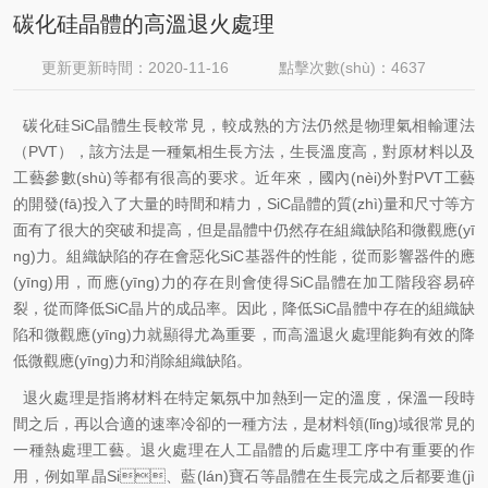
碳化硅晶體的高溫退火處理
更新更新時間：2020-11-16
點擊次數(shù)：4637
碳化硅
SiC
晶體生長較
常
見，較
成熟
的方法仍然是物理氣相輸運法
（
PVT
），該方法是一種氣相生長方法，生長溫度高，對原材料以及
工藝參數(shù)等都有很高的要求。近年來，國內(nèi)外對
PVT
工藝
的開發(fā)投入了大量的時間和精力，
SiC
晶體的質(zhì)量和尺寸等方
面有了很大的突破和提高，但是晶體中仍然存在組織缺陷和微觀應(yī
ng)力。組織缺陷的存在會惡化
SiC
基器件的性能，從而影響器件的應
(yīng)用，而應(yīng)力的存在則會使得
SiC
晶體在加工階段容易碎
裂，從而降低
SiC
晶片的成品率。因此，降低
SiC
晶體中存在的組織缺
陷和微觀應(yīng)力就顯得尤為重要，而高溫退火處理能夠有效的降
低微觀應(yīng)力和消除組織缺陷。
退火處理是指將材料在特定氣氛中加熱到一定的溫度，保溫一段時
間之后，再以合適的速率冷卻的一種方法，是材料領(lǐng)域很常見的
一種熱處理工藝。退火處理在人工晶體的后處理工序中有重要的作
用，例如單晶
Si
、藍(lán)寶石等晶體在生長完成之后都要進(jì