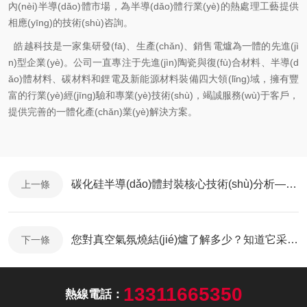
內(nèi)半導(dǎo)體市場，為半導(dǎo)體行業(yè)的熱處理工藝提供
相應(yīng)的技術(shù)咨詢。
皓越科技是一家集研發(fā)、生產(chǎn)、銷售電爐為一體的
先進(jì
n)型企業(yè)
。公司一直專注于先進(jìn)陶瓷與復(fù)合材料、半導(d
ǎo)體材料、碳材料和鋰電及新能源材料裝備四大領(lǐng)域，擁有豐
富的行業(yè)經(jīng)驗和專業(yè)技術(shù)，竭誠服務(wù)于客戶，
提供完善的一體化產(chǎn)業(yè)解決方案。
碳化硅半導(dǎo)體封裝核心技術(shù)分析——銀燒結(jié)技術(shù)
上一條
您對真空氣氛燒結(jié)爐了解多少？知道它采用什么原理嗎？
下一條
13311665350
熱線電話：