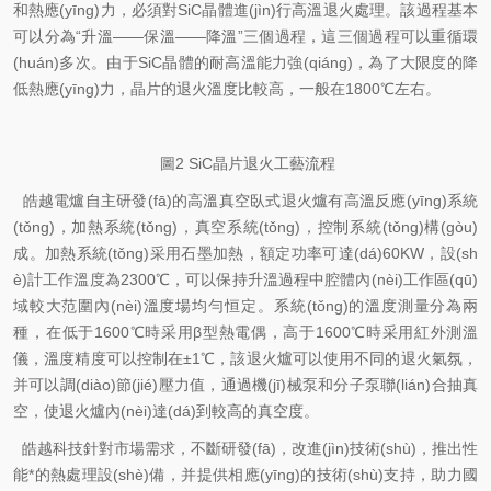
和熱應(yīng)力，必須對
SiC
晶體進(jìn)行高溫退火處理。該過程基本
可以分為“升溫——保溫——降溫”三個過程，這三個過程可以重循環
(huán)多次。由于
SiC
晶體的耐高溫能力強(qiáng)，為了大限度的降
低熱應(yīng)力，晶片的退火溫度比較高，一般在
1800
℃左右。
圖
2 SiC
晶片退火工藝流程
皓越電爐自主研發(fā)的高溫真空臥式退火爐有高溫反應(yīng)系統
(tǒng)，加熱系統(tǒng)，真空系統(tǒng)，控制系統(tǒng)構(gòu)
成。加熱系統(tǒng)采用石墨加熱，額定功率可達(dá)
60KW
，設(sh
è)計工作溫度為
2300
℃，可以保持升溫過程中腔體內(nèi)工作區(qū)
域較大范圍內(nèi)溫度場均勻恒定。系統(tǒng)的溫度測量分為兩
種，在低于
1600
℃時采用β型熱電偶，高于
1600
℃時采用紅外測溫
儀，溫度精度可以控制在±
1
℃，該退火爐可以使用不同的退火氣氛，
并可以調(diào)節(jié)壓力值，通過機(jī)械泵和分子泵聯(lián)合抽真
空，使退火爐內(nèi)達(dá)到較高的真空度。
皓越科技針對市場需求，不斷研發(fā)，改進(jìn)技術(shù)，推出性
能*的熱處理設(shè)備，并提供相應(yīng)的技術(shù)支持，助力國